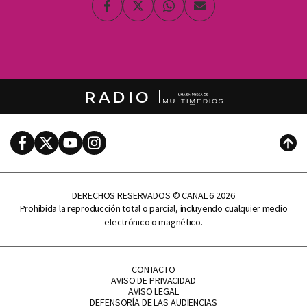
Facebook
Twitter
Whatsapp
Enviar
por
Email
RADIO
Facebook
Twitter
Youtube
Instagram
Subi
DERECHOS RESERVADOS © CANAL 6 2026
Prohibida la reproducción total o parcial, incluyendo cualquier medio
electrónico o magnético.
CONTACTO
AVISO DE PRIVACIDAD
AVISO LEGAL
DEFENSORÍA DE LAS AUDIENCIAS