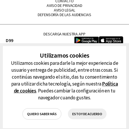
CONTACTO
AVISO DE PRIVACIDAD
AVISO LEGAL
DEFENSORÍA DE LAS AUDIENCIAS
DESCARGA NUESTRA APP
D99
La Lupe
Utilizamos cookies
La Caliente
Utilizamos cookies para darle la mejor experiencia de
FM Tu
usuario y entrega de publicidad, entre otras cosas. Si
RG Deportiva
continúas navegando el sitio, das tu consentimiento
Classic FM
para utilizar dicha tecnología, según nuestra
Política
Hits
de cookies
. Puedes cambiar la configuración en tu
navegador cuando gustes.
QUIERO SABER MÁS
ESTOY DE ACUERDO