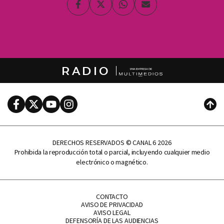
Facebook
Twitter
Whatsapp
Enviar
por
Email
RADIO
Facebook
Twitter
Youtube
Instagram
Subi
DERECHOS RESERVADOS © CANAL 6 2026
Prohibida la reproducción total o parcial, incluyendo cualquier medio
electrónico o magnético.
CONTACTO
AVISO DE PRIVACIDAD
AVISO LEGAL
DEFENSORÍA DE LAS AUDIENCIAS