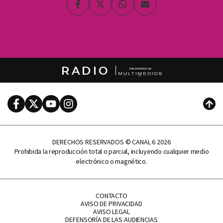
Facebook
Twitter
Whatsapp
Enviar
por
Email
RADIO
Facebook
Twitter
Youtube
Instagram
Subi
DERECHOS RESERVADOS © CANAL 6 2026
Prohibida la reproducción total o parcial, incluyendo cualquier medio
electrónico o magnético.
CONTACTO
AVISO DE PRIVACIDAD
AVISO LEGAL
DEFENSORÍA DE LAS AUDIENCIAS