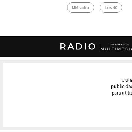
MMradio
Los 40
RADIO
DERECHOS RESERVADOS © CANAL 6 2026
Prohibida la reproducción total o parcial, i
Utili
cualquier medio electrónico o magnético.
publicidad
para util
CONTACTO
AVISO DE PRIVACIDAD
AVISO LEGAL
DEFENSORÍA DE LAS AUDIENCIAS