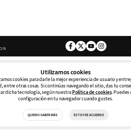
Facebook
Twitter
Youtube
Instagram
DESCARGA NUESTRA APP
Utilizamos cookies
ncluyendo
zamos cookies para darle la mejor experiencia de usuario y entr
D99
La
, entre otras cosas. Si continúas navegando el sitio, das tu con
izar dicha tecnología, según nuestra
Política de cookies
. Puedes 
La Caliente
FM
configuración en tu navegador cuando gustes.
RG Deportiva
Cl
QUIERO SABER MÁS
ESTOY DE ACUERDO
Hits