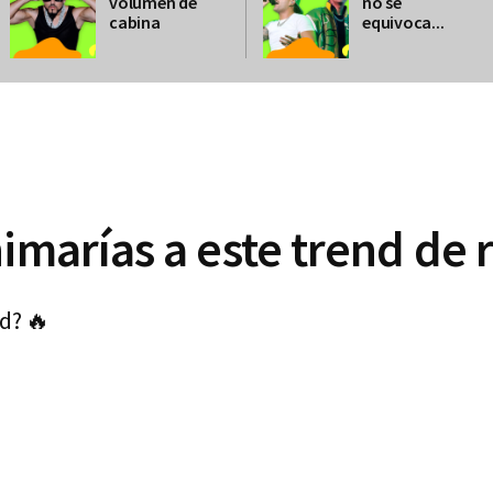
volumen de
no se
cabina
equivoca...
nimarías a este trend de
nd? 🔥