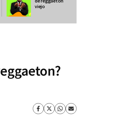
de reggaetón
viejo
 reggaeton?
Facebook
Twitter
Whatsapp
Enviar
por
Email