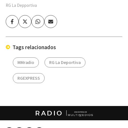
RG La Depportiva
Facebook
Twitter
Whatsapp
Enviar
por
Email
Tags relacionados
MMradio
RG La Deportiva
RGEXPRESS
RADIO