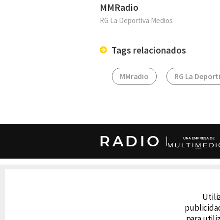
MMRadio
RG La Deportiva Medios
Tags relacionados
MMradio
RG La Deport
RADIO
DERECHOS RESERVADOS © CANAL 6 2026
Prohibida la reproducción total o parcial, i
Utili
cualquier medio electrónico o magnético.
publicidad
para util