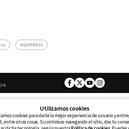
iva
RGEXPRESS
Facebook
Twitter
Youtube
Instagram
DESCARGA NUESTRA APP
Utilizamos cookies
ncluyendo
zamos cookies para darle la mejor experiencia de usuario y entr
D99
La
, entre otras cosas. Si continúas navegando el sitio, das tu con
izar dicha tecnología, según nuestra
Política de cookies
. Puedes 