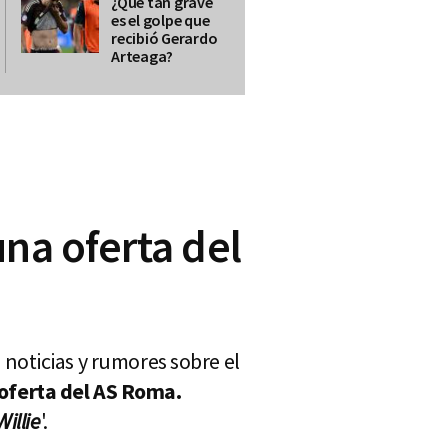
¿Qué tan grave
es el golpe que
recibió Gerardo
Arteaga?
na oferta del
noticias y rumores sobre el
oferta del AS Roma.
illie
'.