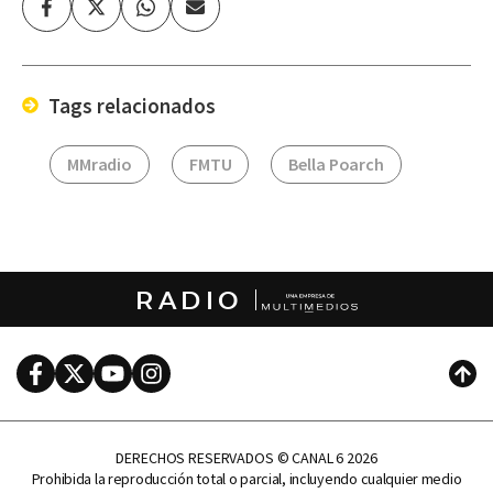
Facebook
Twitter
Whatsapp
Enviar
por
Email
Tags relacionados
MMradio
FMTU
Bella Poarch
RADIO
Facebook
Twitter
Youtube
Instagram
Subi
DERECHOS RESERVADOS © CANAL 6 2026
Prohibida la reproducción total o parcial, incluyendo cualquier medio