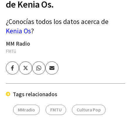
de Kenia Os.
¿Conocías todos los datos acerca de
Kenia Os
?
MM Radio
FMTú
Facebook
Twitter
Whatsapp
Enviar
por
Email
Tags relacionados
MMradio
FMTU
Cultura Pop