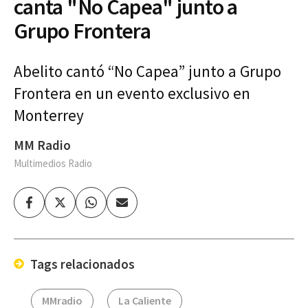
canta "No Capea" junto a
Grupo Frontera
Abelito cantó “No Capea” junto a Grupo
Frontera en un evento exclusivo en
Monterrey
MM Radio
Multimedios Radio
Facebook
Twitter
Whatsapp
Enviar
por
Email
Tags relacionados
MMradio
La Caliente