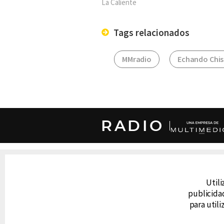
La Caliente
Tags relacionados
MMradio
Echando Chi
RADIO
DERECHOS RESERVADOS © CANAL 6 2026
Prohibida la reproducción total o parcial, i
cualquier medio electrónico o magnético.
Utili
publicidad
para util
CONTACTO
AVISO DE PRIVACIDAD