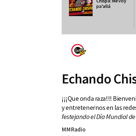
Chispa: Me voy
pa'allá
Echando Chisp
¡¡¡Que onda raza!!! Bienven
y entretenernos en las rede
festejando el Día Mundial de 
MMRadio