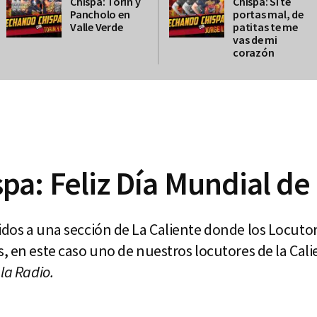
Chispa: Torin y
Chispa: Si te
Pancholo en
portas mal, de
Valle Verde
patitas te me
vas de mi
corazón
a: Feliz Día Mundial de 
idos a una sección de La Caliente donde los Locuto
s, en este caso uno de nuestros locutores de la Cal
la Radio.