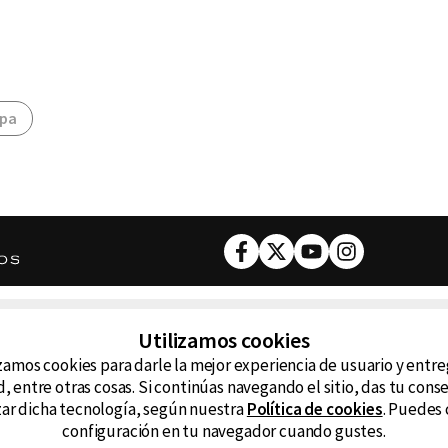
spa
Facebook
Twitter
Youtube
Instagram
DESCARGA NUESTRA APP
Utilizamos cookies
ncluyendo
zamos cookies para darle la mejor experiencia de usuario y entr
D99
La
, entre otras cosas. Si continúas navegando el sitio, das tu con
izar dicha tecnología, según nuestra
Política de cookies
. Puedes 
La Caliente
FM
configuración en tu navegador cuando gustes.