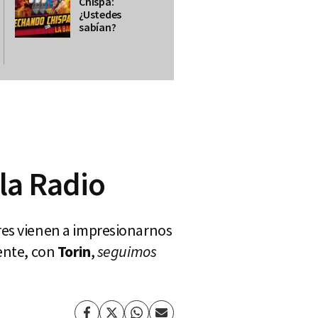
Chispa:
¿Ustedes
sabían?
la Radio
res vienen a impresionarnos
iente, con
Torin
,
seguimos