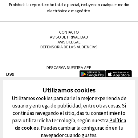
Prohibida la reproducción total o parcial, incluyendo cualquier medio
electrónico o magnético.
CONTACTO
AVISO DE PRIVACIDAD
AVISO LEGAL
DEFENSORÍA DE LAS AUDIENCIAS
DESCARGA NUESTRA APP
D99
La Lupe
Utilizamos cookies
La Caliente
Utilizamos cookies para darle la mejor experiencia de
FM Tu
usuario y entrega de publicidad, entre otras cosas. Si
RG Deportiva
continúas navegando el sitio, das tu consentimiento
Classic FM
para utilizar dicha tecnología, según nuestra
Política
Hits
de cookies
. Puedes cambiar la configuración en tu
navegador cuando gustes.