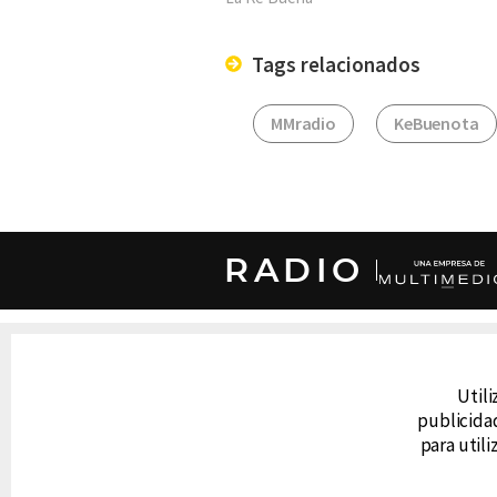
Tags relacionados
MMradio
KeBuenota
RADIO
DERECHOS RESERVADOS © CANAL 6 2026
Prohibida la reproducción total o parcial, i
Utili
cualquier medio electrónico o magnético.
publicidad
para util
CONTACTO
AVISO DE PRIVACIDAD
AVISO LEGAL