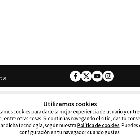
Facebook
Twitter
Youtube
Instagram
DESCARGA NUESTRA APP
Utilizamos cookies
ncluyendo
zamos cookies para darle la mejor experiencia de usuario y entr
D99
La
, entre otras cosas. Si continúas navegando el sitio, das tu con
izar dicha tecnología, según nuestra
Política de cookies
. Puedes 
La Caliente
FM
configuración en tu navegador cuando gustes.