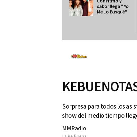
Con ritmo y
sabor llega " Yo
Me Lo Busqué"
KEBUENOTAS:
Sorpresa para todos los asi
show del medio tiempo lleg
MMRadio
La Ke Buena