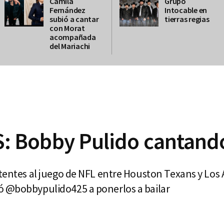
Camila
Grupo
Fernández
Intocable en
subió a cantar
tierras regias
con Morat
acompañada
del Mariachi
 Bobby Pulido cantando
stentes al juego de NFL entre Houston Texans y Los 
ó @bobbypulido425 a ponerlos a bailar