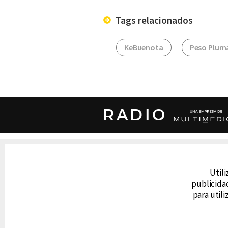
Tags relacionados
KeBuenota
Peso Plum
RADIO
DERECHOS RESERVADOS © CANAL 6 2026
Prohibida la reproducción total o parcial, i
Utili
cualquier medio electrónico o magnético.
publicidad
para util
CONTACTO
AVISO DE PRIVACIDAD
AVISO LEGAL
DEFENSORÍA DE LAS AUDIENCIAS