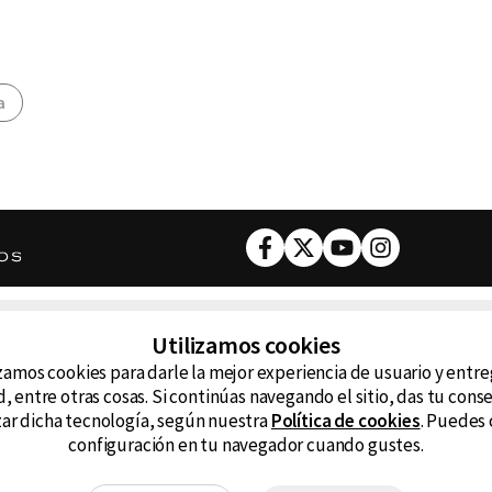
a
Facebook
Twitter
Youtube
Instagram
DESCARGA NUESTRA APP
Utilizamos cookies
ncluyendo
zamos cookies para darle la mejor experiencia de usuario y entr
D99
La
, entre otras cosas. Si continúas navegando el sitio, das tu con
izar dicha tecnología, según nuestra
Política de cookies
. Puedes 
La Caliente
FM
configuración en tu navegador cuando gustes.