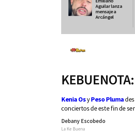
Emiliano
Aguilar lanza
mensaje a
Arcángel
KEBUENOTA: 
Kenia Os
y
Peso Pluma
des
conciertos de este fin de s
Debany Escobedo
La Ke Buena