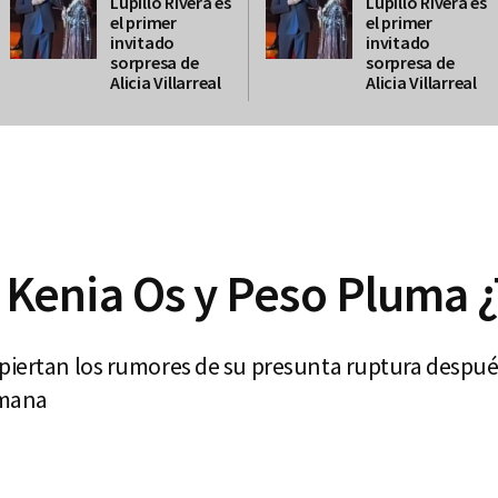
Lupillo Rivera es
Lupillo Rivera es
el primer
el primer
invitado
invitado
sorpresa de
sorpresa de
Alicia Villarreal
Alicia Villarreal
Kenia Os y Peso Pluma 
piertan los rumores de su presunta ruptura después
emana