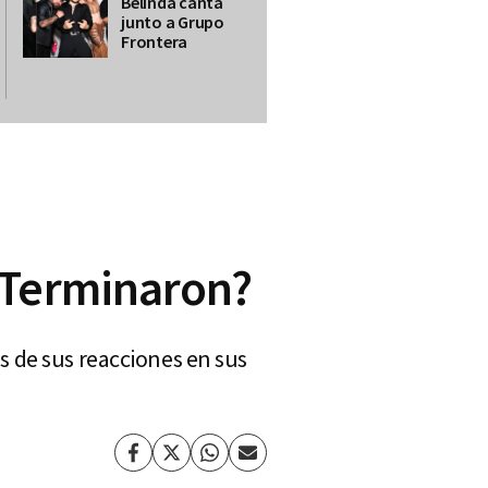
Belinda canta
junto a Grupo
Frontera
¿Terminaron?
 de sus reacciones en sus
Facebook
Twitter
Whatsapp
Enviar
por