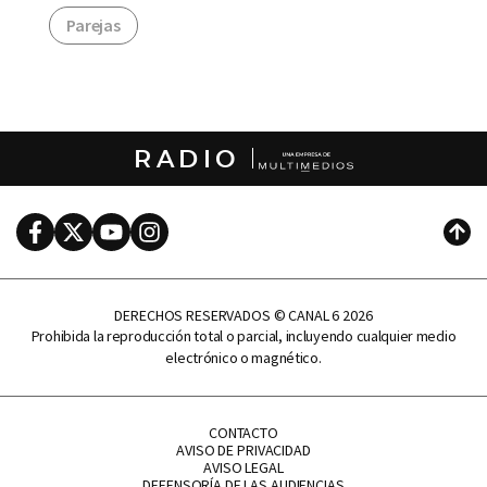
Parejas
RADIO
Facebook
Twitter
Youtube
Instagram
Subi
DERECHOS RESERVADOS © CANAL 6 2026
Prohibida la reproducción total o parcial, incluyendo cualquier medio
electrónico o magnético.
CONTACTO
AVISO DE PRIVACIDAD
AVISO LEGAL
DEFENSORÍA DE LAS AUDIENCIAS