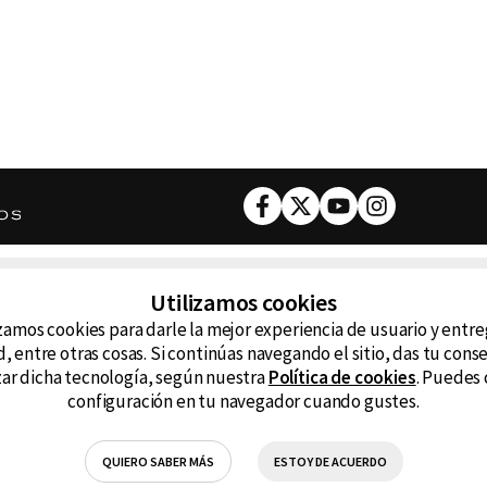
Facebook
Twitter
Youtube
Instagram
DESCARGA NUESTRA APP
Utilizamos cookies
ncluyendo
zamos cookies para darle la mejor experiencia de usuario y entr
D99
La
, entre otras cosas. Si continúas navegando el sitio, das tu con
izar dicha tecnología, según nuestra
Política de cookies
. Puedes 
La Caliente
FM
configuración en tu navegador cuando gustes.
RG Deportiva
Cl
QUIERO SABER MÁS
ESTOY DE ACUERDO