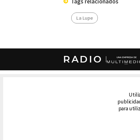
Tags relacionados
La Lupe
RADIO
DERECHOS RESERVADOS © CANAL 6 2026
Prohibida la reproducción total o parcial, i
Utili
cualquier medio electrónico o magnético.
publicidad
para util
CONTACTO
AVISO DE PRIVACIDAD
AVISO LEGAL
DEFENSORÍA DE LAS AUDIENCIAS