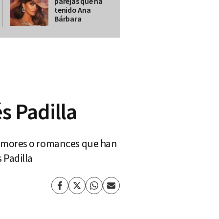
parejas que ha
tenido Ana
Bárbara
s Padilla
rumores o romances que han
s Padilla
Facebook
Twitter
Whatsapp
Enviar
por
Email