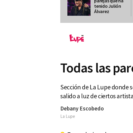
parejas que ha
tenido Julión
Álvarez
Todas las par
Sección de La Lupe donde s
salido a luz de ciertos artis
Debany Escobedo
La Lupe