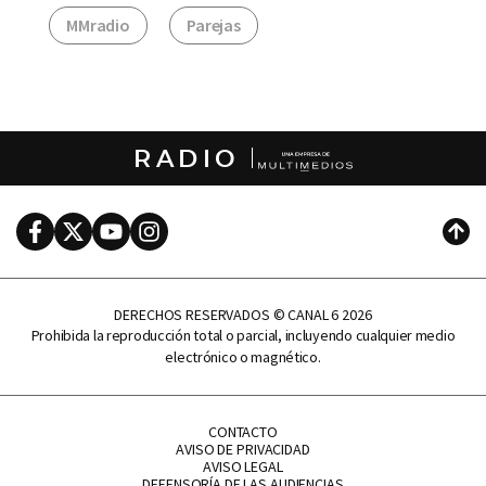
MMradio
Parejas
RADIO
Facebook
Twitter
Youtube
Instagram
Subi
DERECHOS RESERVADOS © CANAL 6 2026
Prohibida la reproducción total o parcial, incluyendo cualquier medio
electrónico o magnético.
CONTACTO
AVISO DE PRIVACIDAD
AVISO LEGAL
DEFENSORÍA DE LAS AUDIENCIAS