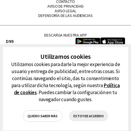
CONTACTO
AVISO DE PRIVACIDAD
AVISO LEGAL
DEFENSORÍA DE LAS AUDIENCIAS
DESCARGA NUESTRA APP
D99
La Lupe
Utilizamos cookies
La Caliente
Utilizamos cookies para darle la mejor experiencia de
FM Tu
usuario y entrega de publicidad, entre otras cosas. Si
RG Deportiva
continúas navegando el sitio, das tu consentimiento
Classic FM
para utilizar dicha tecnología, según nuestra
Política
Hits
de cookies
. Puedes cambiar la configuración en tu
navegador cuando gustes.
QUIERO SABER MÁS
ESTOY DE ACUERDO