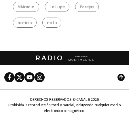
MMradio
La Lupe
Parejas
noticia
nota
RADIO
Facebook
Twitter
Youtube
Instagram
Subi
DERECHOS RESERVADOS © CANAL 6 2026
Prohibida la reproducción total o parcial, incluyendo cualquier medio
electrónico o magnético.