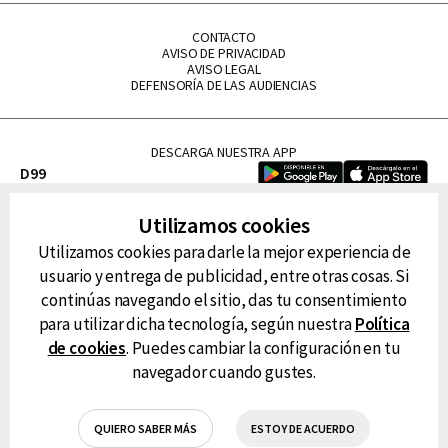
CONTACTO
AVISO DE PRIVACIDAD
AVISO LEGAL
DEFENSORÍA DE LAS AUDIENCIAS
DESCARGA NUESTRA APP
D99
La Lupe
Utilizamos cookies
La Caliente
Utilizamos cookies para darle la mejor experiencia de
FM Tu
usuario y entrega de publicidad, entre otras cosas. Si
RG Deportiva
continúas navegando el sitio, das tu consentimiento
Classic FM
para utilizar dicha tecnología, según nuestra
Política
Hits
de cookies
. Puedes cambiar la configuración en tu
navegador cuando gustes.
QUIERO SABER MÁS
ESTOY DE ACUERDO