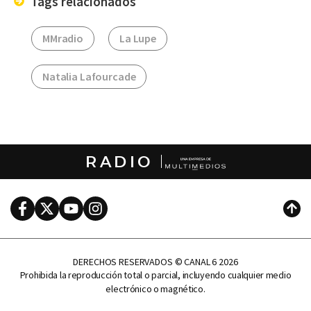
Tags relacionados
MMradio
La Lupe
Natalia Lafourcade
RADIO
Facebook
Twitter
Youtube
Instagram
Subi
DERECHOS RESERVADOS © CANAL 6 2026
Prohibida la reproducción total o parcial, incluyendo cualquier medio
electrónico o magnético.