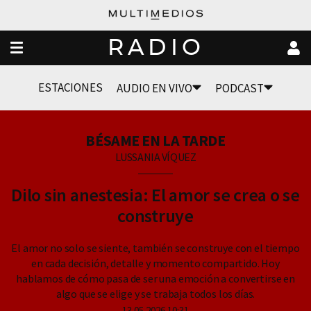
RADIO
ESTACIONES
AUDIO EN VIVO
PODCAST
BÉSAME EN LA TARDE
LUSSANIA VÍQUEZ
Dilo sin anestesia: El amor se crea o se
construye
El amor no solo se siente, también se construye con el tiempo
en cada decisión, detalle y momento compartido. Hoy
hablamos de cómo pasa de ser una emoción a convertirse en
algo que se elige y se trabaja todos los días.
13.05.2026 10:31