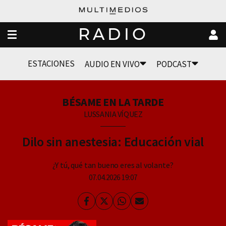
RADIO
ESTACIONES
AUDIO EN VIVO
PODCAST
BÉSAME EN LA TARDE
LUSSANIA VÍQUEZ
Dilo sin anestesia: Educación vial
¿Y tú, qué tan bueno eres al volante?
07.04.2026 19:07
Facebook
Twitter
Whatsapp
Enviar
por
Email