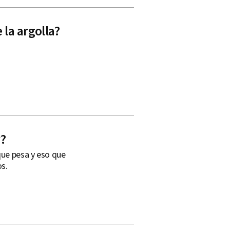
 la argolla?
?
que pesa y eso que
s.