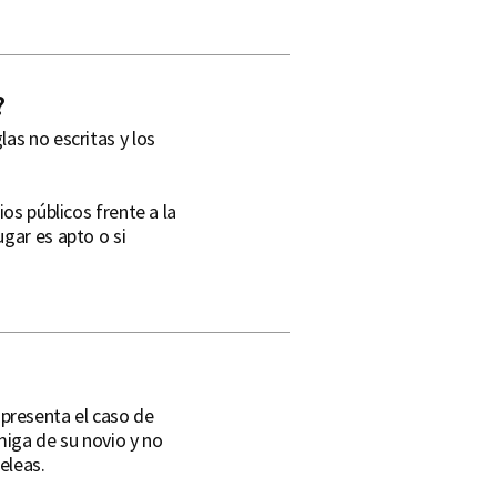
?
as no escritas y los
os públicos frente a la
gar es apto o si
n
presenta el caso de
iga de su novio y no
peleas.