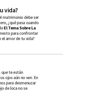
u vida?
el matrimonio debe ser
 Pero, ¿qué pasa cuando
 de
El Tema Sobre La
nesto para confrontar
 el amor de tu vida?
s que te están
us ojos aún no ven. En
onos para desmenuzar
ojo de loca no se