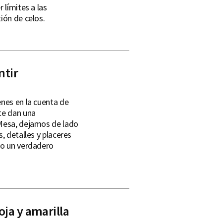
 límites a las
ión de celos.
ntir
enes en la cuenta de
te dan una
 Mesa, dejamos de lado
, detalles y placeres
mo un verdadero
oja y amarilla