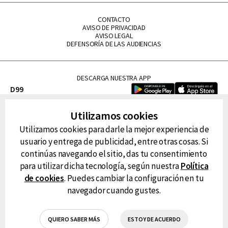
CONTACTO
AVISO DE PRIVACIDAD
AVISO LEGAL
DEFENSORÍA DE LAS AUDIENCIAS
DESCARGA NUESTRA APP
D99
La Lupe
Utilizamos cookies
La Caliente
Utilizamos cookies para darle la mejor experiencia de
FM Tu
usuario y entrega de publicidad, entre otras cosas. Si
RG Deportiva
continúas navegando el sitio, das tu consentimiento
Classic FM
para utilizar dicha tecnología, según nuestra
Política
Hits
de cookies
. Puedes cambiar la configuración en tu
navegador cuando gustes.
QUIERO SABER MÁS
ESTOY DE ACUERDO