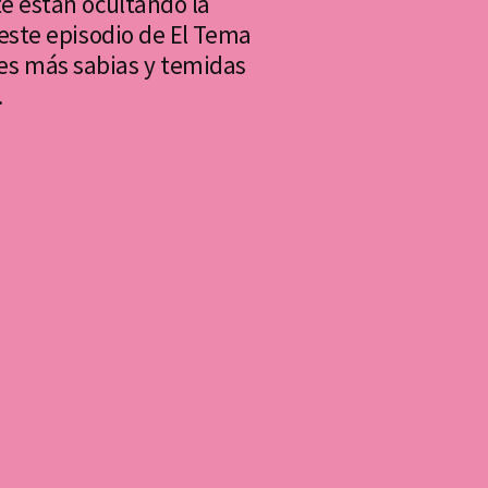
te están ocultando la
 este episodio de El Tema
ses más sabias y temidas
.