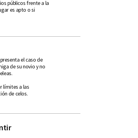
os públicos frente a la
gar es apto o si
n
presenta el caso de
iga de su novio y no
peleas.
 límites a las
ión de celos.
ntir