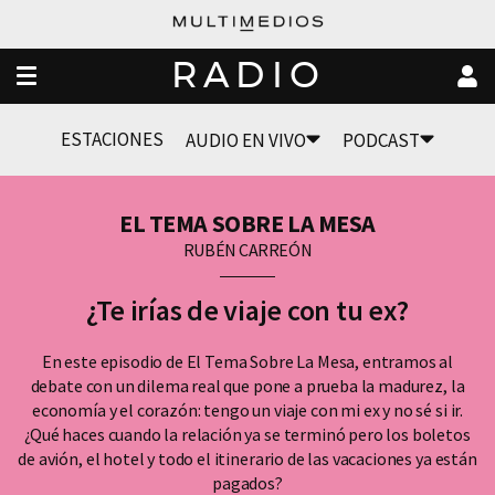
RADIO
ESTACIONES
AUDIO EN VIVO
PODCAST
EL TEMA SOBRE LA MESA
RUBÉN CARREÓN
¿Te irías de viaje con tu ex?
En este episodio de El Tema Sobre La Mesa, entramos al
debate con un dilema real que pone a prueba la madurez, la
economía y el corazón: tengo un viaje con mi ex y no sé si ir.
​¿Qué haces cuando la relación ya se terminó pero los boletos
de avión, el hotel y todo el itinerario de las vacaciones ya están
pagados?