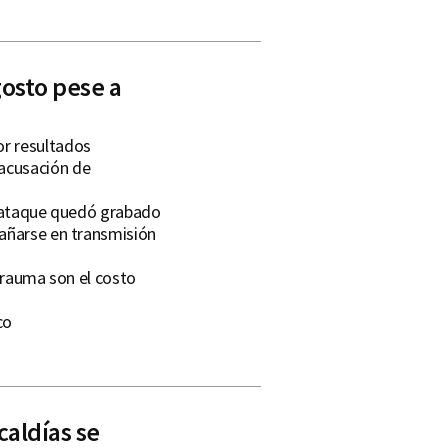
osto pese a
r resultados
acusación de
; ataque quedó grabado
dañarse en transmisión
 trauma son el costo
co
caldías se