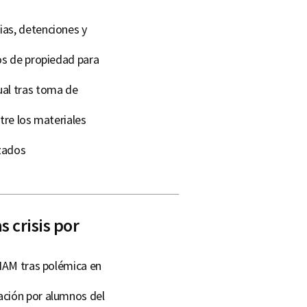
ias, detenciones y
os de propiedad para
ual tras toma de
tre los materiales
izados
 crisis por
UNAM tras polémica en
ación por alumnos del