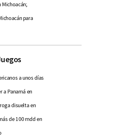
n Michoacán;
 Michoacán para
 Juegos
ericanos a unos días
cer a Panamá en
roga disuelta en
 más de 100 mdd en
o