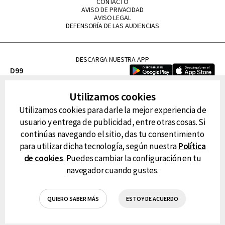
CONTACTO
AVISO DE PRIVACIDAD
AVISO LEGAL
DEFENSORÍA DE LAS AUDIENCIAS
DESCARGA NUESTRA APP
D99
La Lupe
Utilizamos cookies
La Caliente
Utilizamos cookies para darle la mejor experiencia de
FM Tu
usuario y entrega de publicidad, entre otras cosas. Si
RG Deportiva
continúas navegando el sitio, das tu consentimiento
Classic FM
para utilizar dicha tecnología, según nuestra
Política
Hits
de cookies
. Puedes cambiar la configuración en tu
navegador cuando gustes.
QUIERO SABER MÁS
ESTOY DE ACUERDO