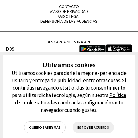
CONTACTO
AVISO DE PRIVACIDAD
AVISO LEGAL
DEFENSORÍA DE LAS AUDIENCIAS
DESCARGA NUESTRA APP
D99
La Lupe
Utilizamos cookies
La Caliente
Utilizamos cookies para darle la mejor experiencia de
FM Tu
usuario y entrega de publicidad, entre otras cosas. Si
RG Deportiva
continúas navegando el sitio, das tu consentimiento
Classic FM
para utilizar dicha tecnología, según nuestra
Política
Hits
de cookies
. Puedes cambiar la configuración en tu
navegador cuando gustes.
QUIERO SABER MÁS
ESTOY DE ACUERDO