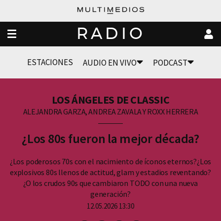
RADIO
ESTACIONES
AUDIO EN VIVO
PODCAST
LOS ÁNGELES DE CLASSIC
ALEJANDRA GARZA, ANDREA ZAVALA Y ROXX HERRERA
¿Los 80s fueron la mejor década?
¿Los poderosos 70s con el nacimiento de íconos eternos?¿Los
explosivos 80s llenos de actitud, glam y estadios reventando?
¿O los crudos 90s que cambiaron TODO con una nueva
generación?
12.05.2026 13:30