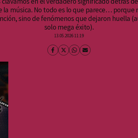
s clavamos en el verdadero significado detrás d
e la música. No todo es lo que parece… porque 
canción, sino de fenómenos que dejaron huella (
solo mega éxito).
13.05.2026 11:19
Facebook
Twitter
Whatsapp
Enviar
por
Email