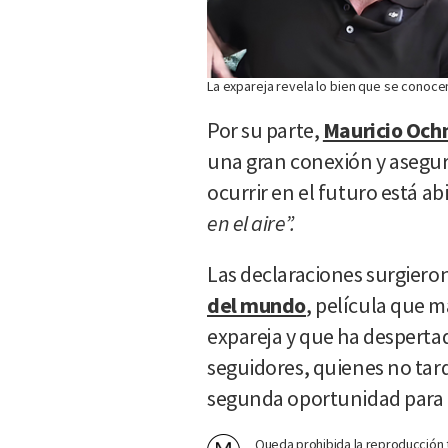
La expareja revela lo bien que se conoce
Por su parte,
Mauricio Oc
una gran conexión y asegur
ocurrir en el futuro está a
en el aire”.
Las declaraciones surgiero
del mundo
, película que m
expareja y que ha desperta
seguidores, quienes no tar
segunda oportunidad para
Queda prohibida la reproducción t