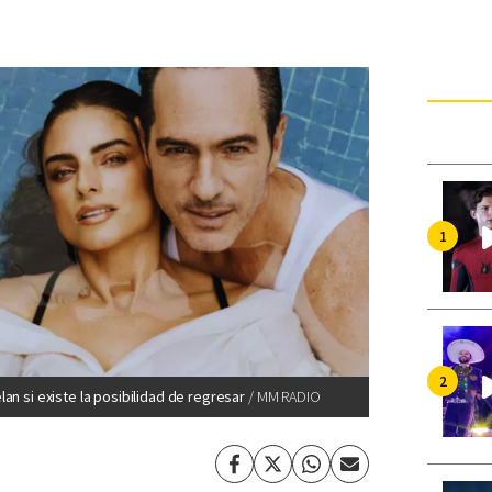
an si existe la posibilidad de regresar
MM RADIO
Facebook
Twitter
Whatsapp
Enviar