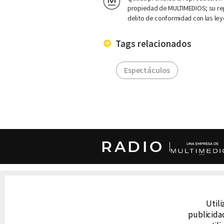
propiedad de MULTIMEDIOS; su rep
delito de conformidad con las ley
Tags relacionados
Espectáculos
RADIO
DERECHOS RESERVADOS © CANAL 6 2026
Prohibida la reproducción total o parcial, i
cualquier medio electrónico o magnético.
Utili
publicidad