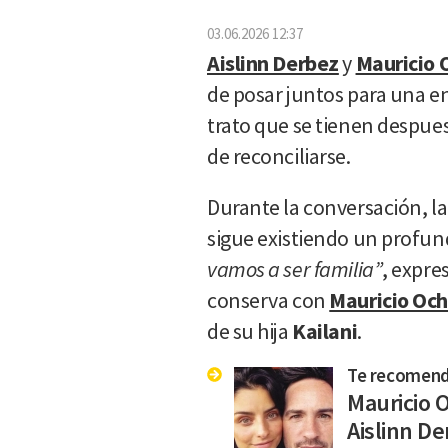
03.06.2026 12:37
Aislinn Derbez
y
Mauricio
de posar juntos para una e
trato que se tienen despues 
de reconciliarse.
Durante la conversación, la
sigue existiendo un profun
vamos a ser familia”
, expres
conserva con
Mauricio Oc
de su hija
Kailani
.
Te recomen
Mauricio 
Aislinn D