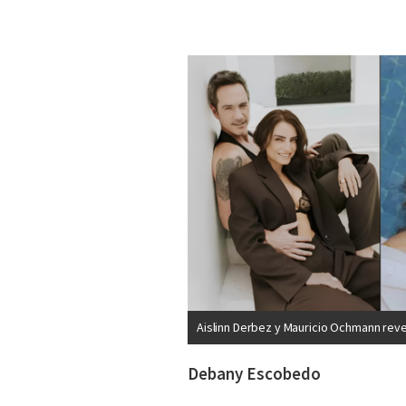
Aislinn Derbez y Mauricio Ochmann revel
Debany Escobedo