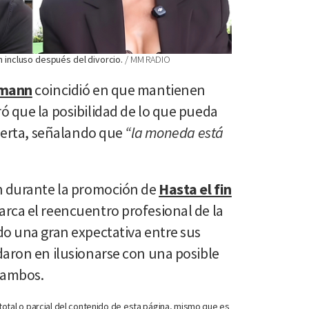
n incluso después del divorcio.
MM RADIO
hmann
coincidió en que mantienen
ó que la posibilidad de lo que pueda
bierta, señalando que
“la moneda está
n durante la promoción de
Hasta el fin
arca el reencuentro profesional de la
do una gran expectativa entre sus
daron en ilusionarse con una posible
 ambos.
otal o parcial del contenido de esta página, mismo que es