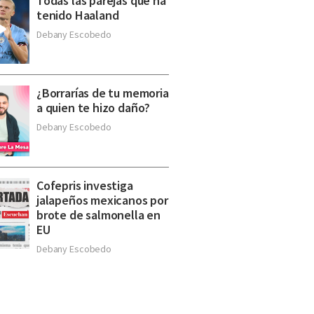
Todas las parejas que ha
tenido Haaland
Debany Escobedo
¿Borrarías de tu memoria
a quien te hizo daño?
Debany Escobedo
Cofepris investiga
jalapeños mexicanos por
brote de salmonella en
EU
Debany Escobedo