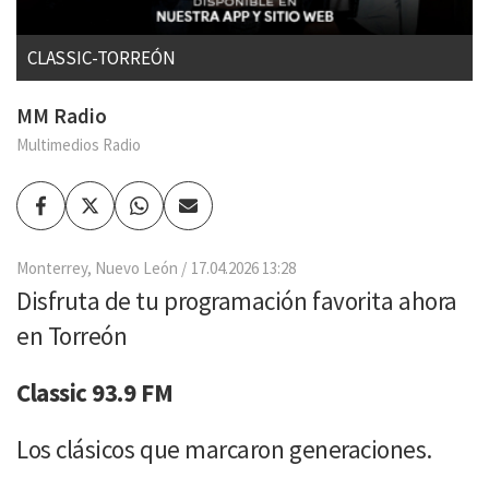
CLASSIC-TORREÓN
MM Radio
Multimedios Radio
Facebook
Twitter
Whatsapp
Enviar
por
Email
Monterrey, Nuevo León
17.04.2026 13:28
Disfruta de tu programación favorita ahora
en Torreón
Classic 93.9 FM
Los clásicos que marcaron generaciones.