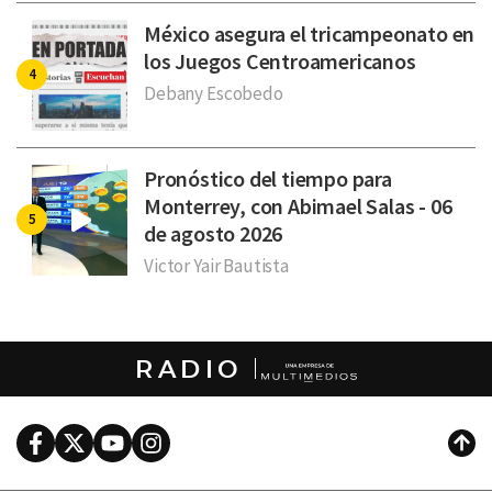
México asegura el tricampeonato en
los Juegos Centroamericanos
Debany Escobedo
Pronóstico del tiempo para
Monterrey, con Abimael Salas - 06
de agosto 2026
Victor Yair Bautista
RADIO
Facebook
Twitter
Youtube
Instagram
Subi