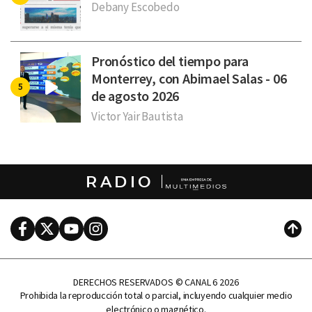
Debany Escobedo
Pronóstico del tiempo para
Monterrey, con Abimael Salas - 06
de agosto 2026
Victor Yair Bautista
RADIO
Facebook
Twitter
Youtube
Instagram
Subi
DERECHOS RESERVADOS © CANAL 6 2026
Prohibida la reproducción total o parcial, incluyendo cualquier medio
electrónico o magnético.