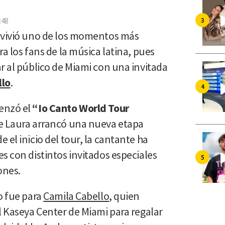
por
Email
:48
 vivió uno de los momentos más
a los fans de la música latina, pues
ar al público de Miami con una invitada
llo
.
enzó el
“Io Canto World Tour
que Laura arrancó una nueva etapa
 el inicio del tour, la cantante ha
s con distintos invitados especiales
ones.
o fue para
Camila Cabello
, quien
l Kaseya Center de Miami para regalar