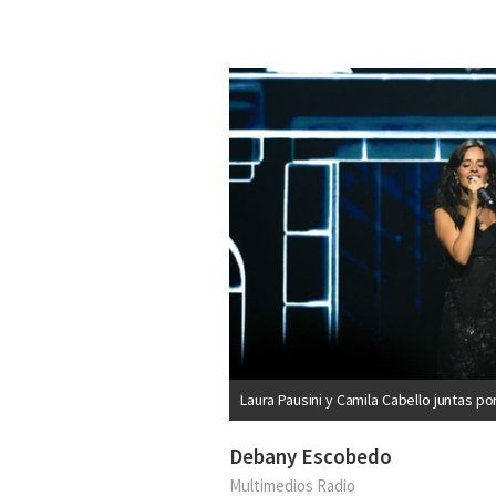
Laura Pausini y Camila Cabello juntas p
Debany Escobedo
Multimedios Radio