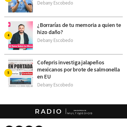
Debany Escobedo
¿Borrarías de tu memoria a quien te
hizo daño?
Debany Escobedo
Cofepris investiga jalapeños
mexicanos por brote de salmonella
en EU
Debany Escobedo
RADIO