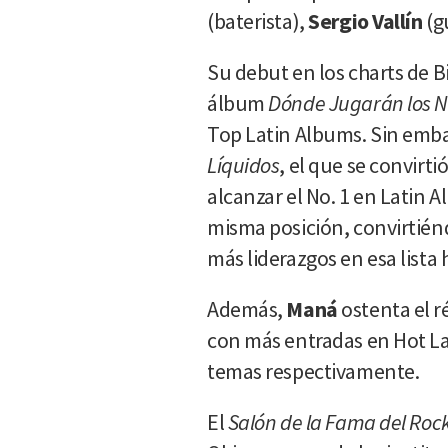
(baterista),
Sergio Vallín
(gu
Su debut en los charts de B
álbum
Dónde Jugarán los N
Top Latin Albums. Sin emba
Líquidos
, el que se convirt
alcanzar el No. 1 en Latin A
misma posición, convirtiénd
más liderazgos en esa lista 
Además,
Maná
ostenta el r
con más entradas en Hot Lat
temas respectivamente.
El
Salón de la Fama del Rock