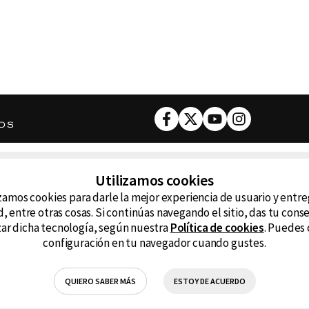
Facebook
Twitter
Youtube
Instagram
DESCARGA NUESTRA APP
Utilizamos cookies
ncluyendo
zamos cookies para darle la mejor experiencia de usuario y entr
D99
La
, entre otras cosas. Si continúas navegando el sitio, das tu con
izar dicha tecnología, según nuestra
Política de cookies
. Puedes 
La Caliente
FM
configuración en tu navegador cuando gustes.
RG Deportiva
Cl
QUIERO SABER MÁS
ESTOY DE ACUERDO