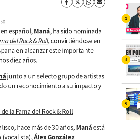
Facebook
Twitter
Whatsapp
Enviar
por
Email
:50
 en español,
Maná
, ha sido nominada
ma del Rock & Roll
, convirtiéndose en
ispana en alcanzar este importante
mos diez años.
ná
junto a un selecto grupo de artistas
do un reconocimiento a su impacto y
de la Fama del Rock & Roll
lisco, hace más de 30 años,
Maná
está
a
(vocalista),
Álex González