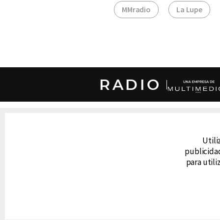
MMradio
La Lupe
RADIO
DERECHOS RESERVADOS © CANAL 6 2026
Prohibida la reproducción total o parcial, i
cualquier medio electrónico o magnético.
Utili
publicidad
para util
CONTACTO
AVISO DE PRIVACIDAD
AVISO LEGAL
DEFENSORÍA DE LAS AUDIENCIAS