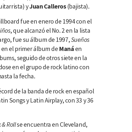
itarrista) y
Juan Calleros
(bajista).
illboard fue en enero de 1994 con el
iños
, que alcanzó el No. 2 en la lista
rgo, fue su álbum de 1997,
Sueños
ió en el primer álbum de
Maná
en
lbums, seguido de otros siete en la
ose en el grupo de rock latino con
hasta la fecha.
écord de la banda de rock en español
in Songs y Latin Airplay, con 33 y 36
 & Roll
se encuentra en Cleveland,