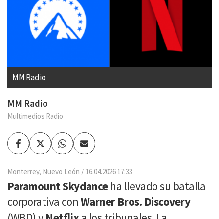
MM Radio
MM Radio
Multimedios Radio
Facebook
Twitter
Whatsapp
Enviar
por
Email
Monterrey, Nuevo León
16.04.2026 17:33
Paramount Skydance
ha llevado su batalla
corporativa con
Warner Bros. Discovery
(WBD) y
Netflix
a los tribunales. La