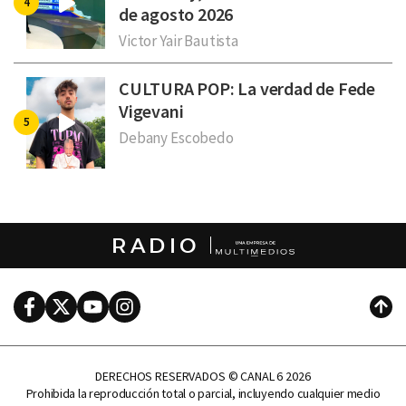
de agosto 2026
Victor Yair Bautista
CULTURA POP: La verdad de Fede
Vigevani
Debany Escobedo
RADIO
Facebook
Twitter
Youtube
Instagram
Subi
DERECHOS RESERVADOS © CANAL 6 2026
Prohibida la reproducción total o parcial, incluyendo cualquier medio