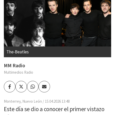
The-Beatles
MM Radio
Multimedios Radio
Facebook
Twitter
Whatsapp
Enviar
por
Email
Monterrey, Nuevo León
15.04.2026 13:48
Este día se dio a conocer el primer vistazo