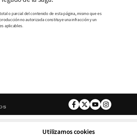
otal o parcial del contenido de esta página, mismo que es
roducción no autorizada constituye una infracción y un
es aplicables.
Facebook
Twitter
Youtube
Instagram
DESCARGA NUESTRA APP
Utilizamos cookies
ncluyendo