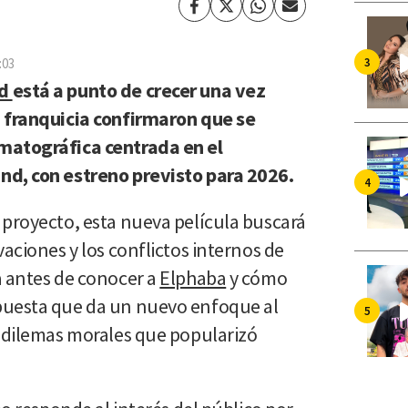
Facebook
Twitter
Whatsapp
Enviar
por
Email
:03
ed
está a punto de crecer una vez
a franquicia confirmaron que se
matográfica centrada en el
nd, con estreno previsto para 2026.
 proyecto, esta nueva película buscará
vaciones y los conflictos internos de
a antes de conocer a
Elphaba
y cómo
puesta que da un nuevo enfoque al
y dilemas morales que popularizó