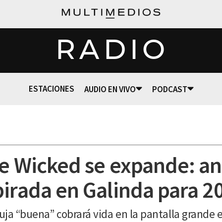
RADIO
ESTACIONES
AUDIO EN VIVO
PODCAST
de Wicked se expande: a
pirada en Galinda para 2
bruja “buena” cobrará vida en la pantalla grand