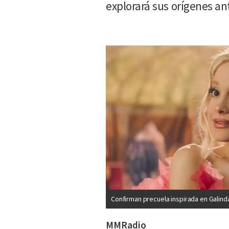
explorará sus orígenes ant
Confirman precuela inspirada en Galind
MMRadio