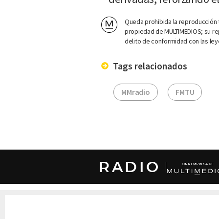
Queda prohibida la reproducción t
propiedad de MULTIMEDIOS; su rep
delito de conformidad con las ley
Tags relacionados
MMradio
FMTU
RADIO
DERECHOS RESERVADOS © CANAL 6 2026
Prohibida la reproducción total o parcial, i