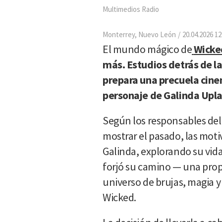
Multimedios Radio
Monterrey, Nuevo León
20.04.2026 12
El mundo mágico de
Wick
más. Estudios detrás de l
prepara una precuela cine
personaje de Galinda Upla
Según los responsables del
mostrar el pasado, las moti
Galinda, explorando su vid
forjó su camino — una pro
universo de brujas, magia 
Wicked.