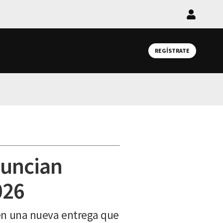
Iniciar
sesión
REGÍSTRATE
nuncian
026
e en una nueva entrega que