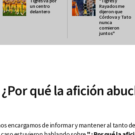
Tigres va por
"Tigres y
un centro
Rayados me
delantero
dijeron que
Córdova y Tato
nunca
comieron
juntos"
¿Por qué la afición abu
os encargamos de informar y mantener al tanto de 
 caso estuvieron hablando sobre
"¿Por qué la afic