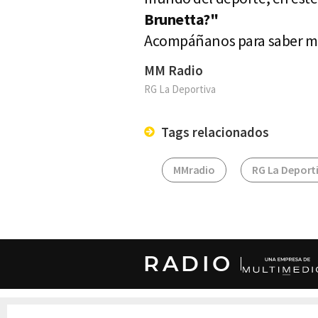
Brunetta?"
Acompáñanos para saber más
MM Radio
RG La Deportiva
Tags relacionados
MMradio
RG La Deport
RADIO
DERECHOS RESERVADOS © CANAL 6 2026