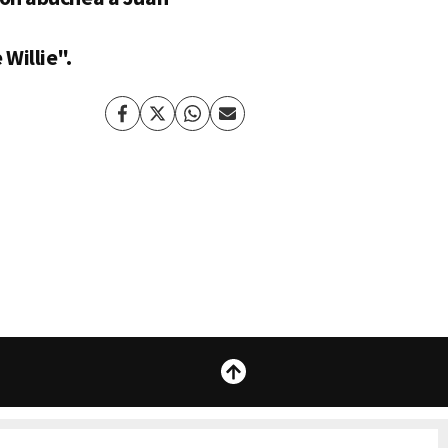
Willie".
Facebook
Twitter
Whatsapp
Enviar
por
Email
Subir