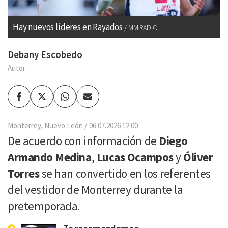
Hay nuevos líderes en Rayados
MM RADIO
Debany Escobedo
Autor
Facebook
Twitter
Whatsapp
Enviar
por
Email
Monterrey, Nuevo León
06.07.2026 12:00
De acuerdo con información de
Diego
Armando Medina
,
Lucas Ocampos
y
Óliver
Torres
se han convertido en los referentes
del vestidor de Monterrey durante la
pretemporada.