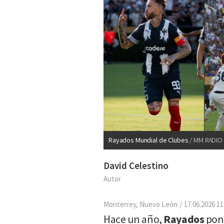
Rayados Mundial de Clubes
MM RADIO
David Celestino
Autor
Monterrey, Nuevo León
17.06.2026 11
Hace un año,
Rayados
poní