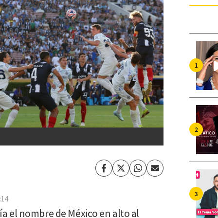
Facebook
Twitter
Whatsapp
Enviar
por
Email
:14
a el nombre de México en alto al