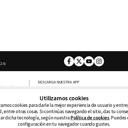
Facebook
Twitter
Youtube
Instagram
DESCARGA NUESTRA APP
ncluyendo
D99
La
Utilizamos cookies
zamos cookies para darle la mejor experiencia de usuario y entr
La Caliente
FM
, entre otras cosas. Si continúas navegando el sitio, das tu con
izar dicha tecnología, según nuestra
Política de cookies
. Puedes 
configuración en tu navegador cuando gustes.
RG Deportiva
Cl