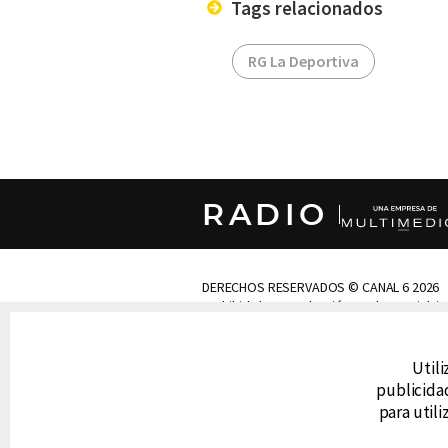
Tags relacionados
RG La Deportiva
RADIO
DERECHOS RESERVADOS © CANAL 6 2026
Prohibida la reproducción total o parcial, i
cualquier medio electrónico o magnético.
Utili
CONTACTO
publicidad
AVISO DE PRIVACIDAD
para util
AVISO LEGAL
DEFENSORÍA DE LAS AUDIENCIAS