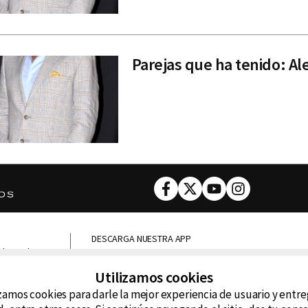
Parejas que ha tenido: Ale
Facebook
Twitter
Youtube
Instagram
DESCARGA NUESTRA APP
ncluyendo
D99
La
Utilizamos cookies
zamos cookies para darle la mejor experiencia de usuario y entr
La Caliente
FM