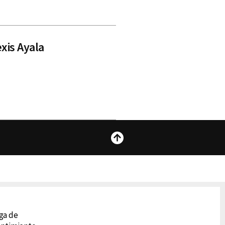
xis Ayala
Subir
 Lupe
ega de
 Tu