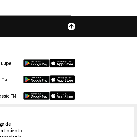
Subir
 Lupe
 Tu
assic FM
ega de
sentimiento