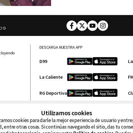
Facebook
Twitter
Youtube
Instagram
DESCARGA NUESTRA APP
ncluyendo
D99
La
La Caliente
FM
RG Deportiva
Cl
Hits
Utilizamos cookies
zamos cookies para darle la mejor experiencia de usuario y entr
, entre otras cosas. Si continúas navegando el sitio, das tu con