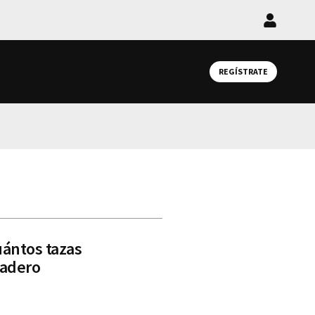
Iniciar
sesión
REGÍSTRATE
ántos tazas
dadero