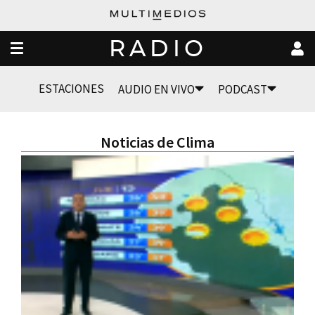
RADIO
ESTACIONES
AUDIO EN VIVO
PODCAST
Noticias de Clima