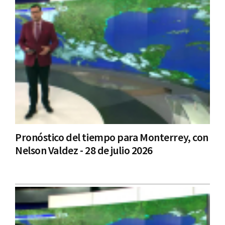
Pronóstico del tiempo para Monterrey, con
Nelson Valdez - 28 de julio 2026