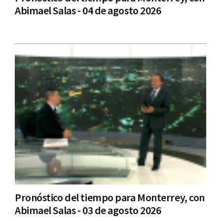
Abimael Salas - 04 de agosto 2026
Pronóstico del tiempo para Monterrey, con
Abimael Salas - 03 de agosto 2026