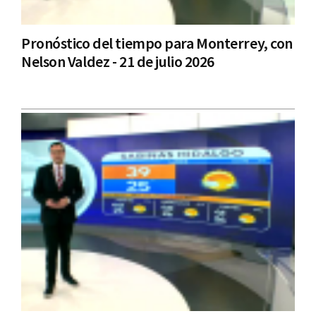
Pronóstico del tiempo para Monterrey, con
Nelson Valdez - 21 de julio 2026