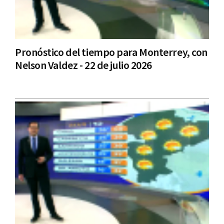
Pronóstico del tiempo para Monterrey, con
Nelson Valdez - 22 de julio 2026