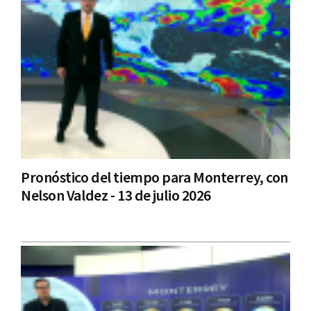
Pronóstico del tiempo para Monterrey, con
Nelson Valdez - 13 de julio 2026