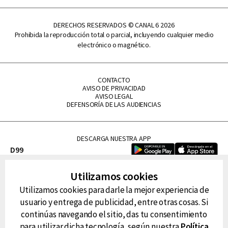
DERECHOS RESERVADOS © CANAL 6 2026
Prohibida la reproducción total o parcial, incluyendo cualquier medio
electrónico o magnético.
CONTACTO
AVISO DE PRIVACIDAD
AVISO LEGAL
DEFENSORÍA DE LAS AUDIENCIAS
DESCARGA NUESTRA APP
D99
La Lupe
Utilizamos cookies
La Caliente
Utilizamos cookies para darle la mejor experiencia de
FM Tu
usuario y entrega de publicidad, entre otras cosas. Si
RG Deportiva
continúas navegando el sitio, das tu consentimiento
Classic FM
para utilizar dicha tecnología, según nuestra
Política