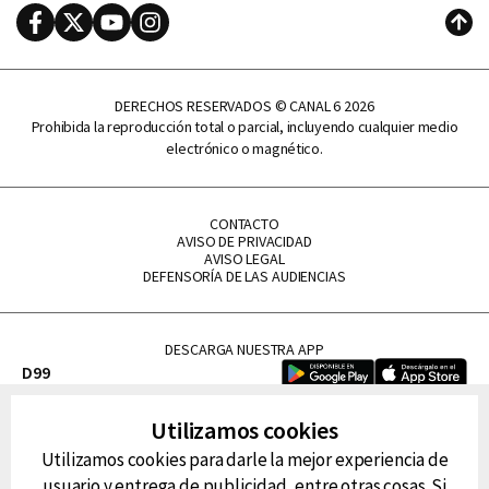
Facebook
Twitter
Youtube
Instagram
Subi
DERECHOS RESERVADOS © CANAL 6 2026
Prohibida la reproducción total o parcial, incluyendo cualquier medio
electrónico o magnético.
CONTACTO
AVISO DE PRIVACIDAD
AVISO LEGAL
DEFENSORÍA DE LAS AUDIENCIAS
DESCARGA NUESTRA APP
D99
La Lupe
Utilizamos cookies
La Caliente
Utilizamos cookies para darle la mejor experiencia de
FM Tu
usuario y entrega de publicidad, entre otras cosas. Si