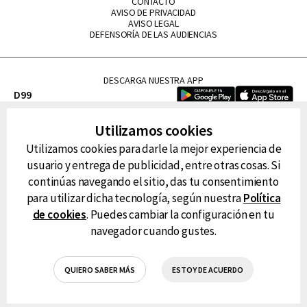
CONTACTO
AVISO DE PRIVACIDAD
AVISO LEGAL
DEFENSORÍA DE LAS AUDIENCIAS
DESCARGA NUESTRA APP
D99
La Lupe
Utilizamos cookies
La Caliente
Utilizamos cookies para darle la mejor experiencia de
FM Tu
usuario y entrega de publicidad, entre otras cosas. Si
RG Deportiva
continúas navegando el sitio, das tu consentimiento
Classic FM
para utilizar dicha tecnología, según nuestra
Política
Hits
de cookies
. Puedes cambiar la configuración en tu
navegador cuando gustes.
QUIERO SABER MÁS
ESTOY DE ACUERDO