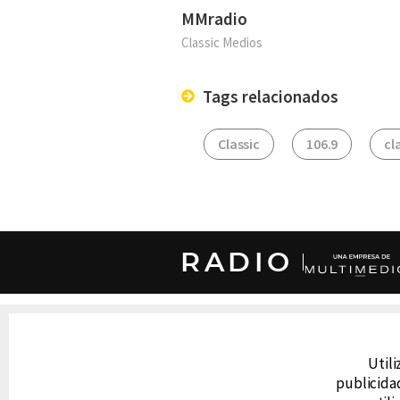
MMradio
Classic Medios
Tags relacionados
Classic
106.9
cl
RADIO
DERECHOS RESERVADOS © CANAL 6 2026
Prohibida la reproducción total o parcial, i
Utili
cualquier medio electrónico o magnético.
publicidad