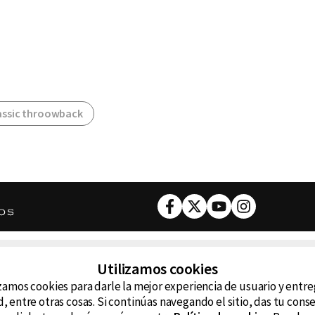
assic throowback
Facebook
Twitter
Youtube
Instagram
DESCARGA NUESTRA APP
Utilizamos cookies
ncluyendo
zamos cookies para darle la mejor experiencia de usuario y entr
D99
La
, entre otras cosas. Si continúas navegando el sitio, das tu con