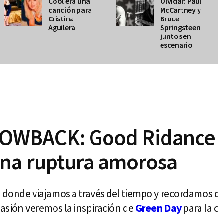
Cool era una
Olvidar: Paul
canción para
McCartney y
Cristina
Bruce
Aguilera
Springsteen
juntos en
escenario
OWBACK: Good Ridance 
na ruptura amorosa
es donde viajamos a través del tiempo y recordamos 
ocasión veremos la inspiración de
Green Day
para la 