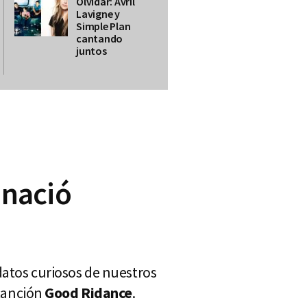
Olvidar: Avril
Lavigne y
Simple Plan
cantando
juntos
nació
datos curiosos de nuestros
canción
Good Ridance
.